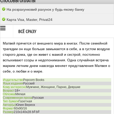
СПОСОБЫ ОПЛАТЫ
На розрахунковий рахунок у будь-якому банку
Карта Visa, Master, Privat24
ВСЁ СРАЗУ
Матвей прячется от внешнего мира в книгах. После семейной
трагедии он еще больше замыкается в себе, а в густом воздухе
старого дома, где он живет с мамой и сестрой, постоянно
вспыхивают ссоры и недопонимания. Одна случайная встреча
жарким летним днем навсегда меняет представления Матвея о
себе, о любви и о мире.
Издательство
Popcorn Books
Язык издания
Русский
Кому интересно
Мужчине, Женщине, Парню, Девушке
Возраст
18+
Обложка
Мягкая
Современная проза
Русская
Тип бумаги
Газетная
Автор(ы)
Юлия Вереск
Формат
60x90/16
Размер
210x140x28 ð╝ð╝