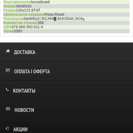
Язык оригинала
Английский
Формат
60x90/16
Размер
145x215 ð╝ð╝
Оригинальное название
Press Reset
Переводчик
ðæð¥Ðçð░ÐÇð¥ð▓ ð£ð©Ðàð░ð©ð╗
Количество страниц
368
ISBN
978-966-993-811-4
Тираж
2000
ДОСТАВКА
ОПЛАТА І ОФЕРТА
КОНТАКТЫ
НОВОСТИ
АКЦИИ