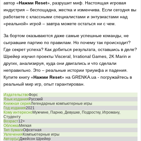
автор «
Нажми Reset
», разрушит миф. Настоящая игровая
индустрия – беспощадна, жестка и изменчива. Если сегодня вы
работаете с классными специалистами и энтузиастами над
«реальной» игрой – завтра можете остаться ни с чем.
За бортом оказываются даже самые успешные команды, не
сыгравшие партию по правилам. Но почему так происходит?
Где секрет успеха? Как добиться результата, оставшись в деле?
Шрейер изучил проекты Visceral, Irrational Games, 2K Marin и
других, анализируя, куда они двигались и что сделали
неправильно. Это – реальные истории триумфа и падения.
Купите книгу «
Нажми Reset
» на GRENKA.ua - погружайтесь в
реальный мир игр, опыт гарантирован.
Издательство
Форс
Язык издания
Русский
Книжная серия
Легендарные компьютерные игры
Год издания
2021
Кому интересно
Мужчине, Парню, Девушке, Подростку, Игроману,
Студенту
Возраст
12+
Обложка
Мягкая
Тип бумаги
Офсетная
Увлечения
Компьютерные игры
Автор(ы)
Джейсон Шрейер