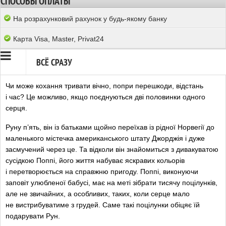
СПОСОБЫ ОПЛАТЫ
На розрахунковий рахунок у будь-якому банку
Карта Visa, Master, Privat24
ВСЁ СРАЗУ
Чи може кохання тривати вічно, попри перешкоди, відстань
і час? Це можливо, якщо поєднуються дві половинки одного
серця.
Руну п’ять, він із батьками щойно переїхав із рідної Норвегії до
маленького містечка американського штату Джорджія і дуже
засмучений через це. Та відколи він знайомиться з дивакуватою
сусідкою Поппі, його життя набуває яскравих кольорів
і перетворюється на справжню пригоду. Поппі, виконуючи
заповіт улюбленої бабусі, має на меті зібрати тисячу поцілунків,
але не звичайних, а особливих, таких, коли серце мало
не вистрибуватиме з грудей. Саме такі поцілунки обіцяє їй
подарувати Рун.