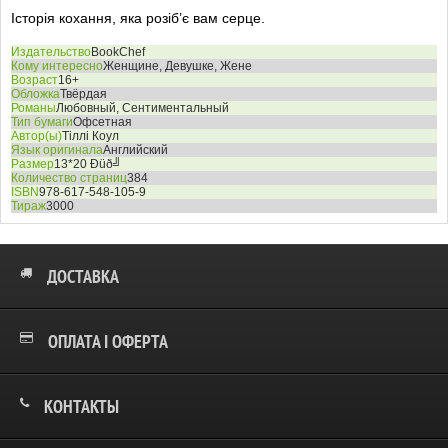
Історія кохання, яка розіб’є вам серце.
Издательство
BookChef
Кому интересно
Женщине, Девушке, Жене
Возраст
16+
Обложка
Твёрдая
Романы
Любовный, Сентиментальный
Тип бумаги
Офсетная
Автор(ы)
Тіллі Коул
Язык оригинала
Английский
Размер
13*20 Ðüð╝
Количество страниц
384
ISBN
978-617-548-105-9
Тираж
3000
ДОСТАВКА
ОПЛАТА І ОФЕРТА
КОНТАКТЫ