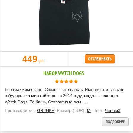
449
ОТСЛЕЖИВАТЬ
грн.
НАБОР WATCH DOGS
Всё взаимосвязано. Связь — это власть. Именно этот лозунг
взбудоражил мир геймеров в 2014 году, когда вышла игра
Watch Dogs. То бишь, Сторожевые псы. ...
Производитель:
GRENKA;
Размер (EUR):
M;
Цвет:
Черный
ПОДРОБНЕЕ